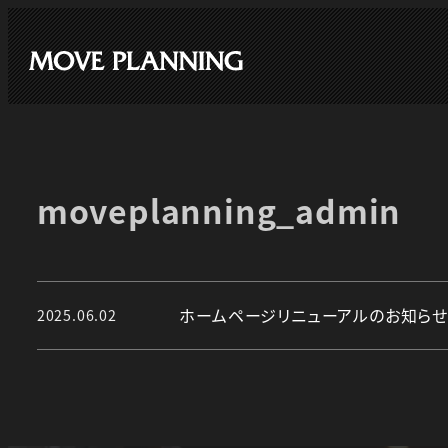
メ
イ
ン
コ
ン
テ
ン
moveplanning_admin
ツ
へ
移
動
ホームページリニューアルのお知らせ
2025.06.02
投稿日