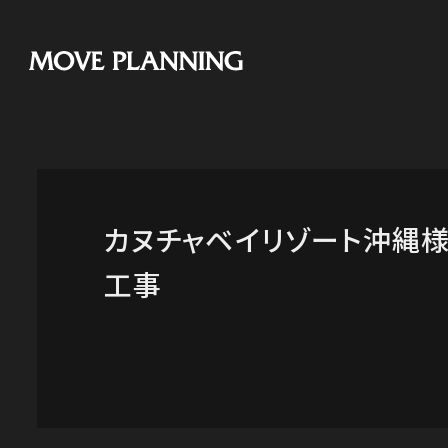
メ
イ
ン
コ
ン
テ
ン
ツ
カヌチャベイリゾート沖縄
へ
工事
移
動