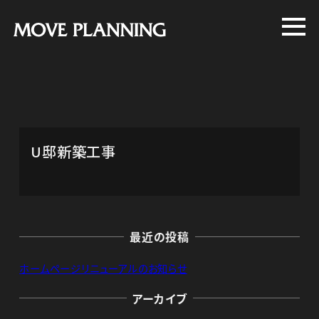
メ
イ
ン
コ
ン
テ
ン
U邸新築工事
ツ
へ
移
動
最近の投稿
ホームページリニューアルのお知らせ
アーカイブ