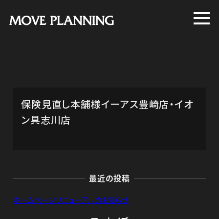
メ
イ
ン
コ
ン
テ
ン
保険見直し本舗様イーアス豊崎店・イオ
ツ
ン具志川店
へ
移
動
最近の投稿
ホームページリニューアルのお知らせ