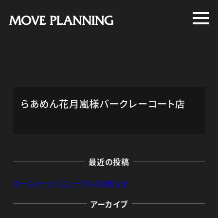
メ
イ
ン
コ
ン
テ
ン
らあめん花月嵐様バークレーコート店
ツ
へ
移
動
最近の投稿
ホームページリニューアルのお知らせ
アーカイブ