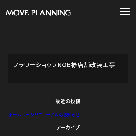
メ
イ
ン
コ
ン
テ
ン
フラワーショップNOB様店舗改装工事
ツ
へ
移
動
最近の投稿
ホームページリニューアルのお知らせ
アーカイブ