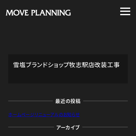
メ
イ
ン
コ
ン
テ
ン
雪塩ブランドショップ牧志駅店改装工事
ツ
へ
移
動
最近の投稿
ホームページリニューアルのお知らせ
アーカイブ