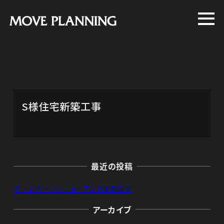
メ
イ
ン
コ
ン
テ
ン
S様住宅新築工事
ツ
へ
移
動
最近の投稿
ホームページリニューアルのお知らせ
アーカイブ