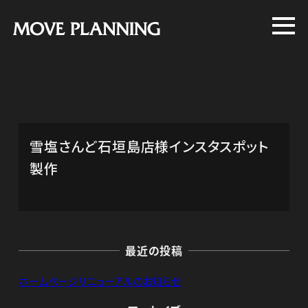
メ
イ
ン
コ
ン
テ
ン
雪塩さんど石垣島店様インスタスポット
ツ
製作
へ
移
動
最近の投稿
ホームページリニューアルのお知らせ