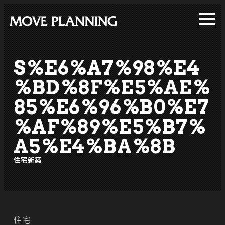
メ
イ
ン
コ
S%E6%A7%98%E4
ン
テ
%BD%8F%E5%AE%
ン
85%E6%96%B0%E7
ツ
%AF%89%E5%B7%
へ
移
A5%E4%BA%8B
動
住宅新築
住宅